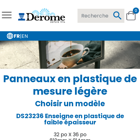
0
search
language
FR
|
EN
Panneaux en plastique de
mesure légère
Choisir un modèle
DS23236
Enseigne en plastique de
faible épaisseur
32 po X 36 po